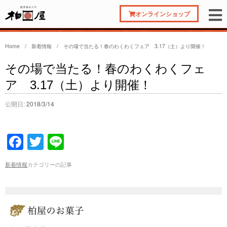
オンラインショップ
Home
/
新着情報
/
その場で当たる！春のわくわくフェア 3.17（土）より開催！
その場で当たる！春のわくわくフェ
ア 3.17（土）より開催！
公開日:
2018/3/14
F
T
Li
a
wi
n
新着情報
カテゴリーの記事
c
tt
e
e
er
b
o