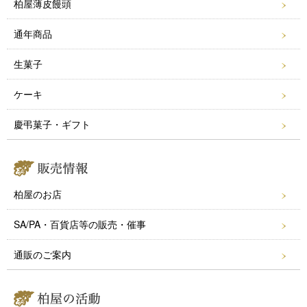
柏屋薄皮饅頭
o
k
通年商品
生菓子
ケーキ
慶弔菓子・ギフト
柏屋のお店
SA/PA・百貨店等の販売・催事
通販のご案内