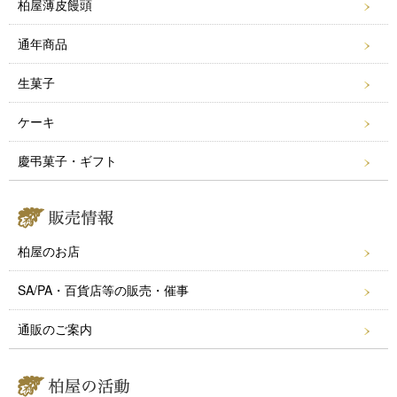
柏屋薄皮饅頭
o
k
通年商品
生菓子
ケーキ
慶弔菓子・ギフト
柏屋のお店
SA/PA・百貨店等の販売・催事
通販のご案内