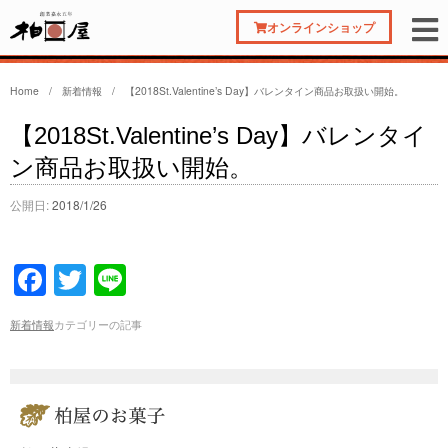
オンラインショップ
Home
/
新着情報
/
【2018St.Valentine’s Day】バレンタイン商品お取扱い開始。
【2018St.Valentine’s Day】バレンタイ
ン商品お取扱い開始。
公開日:
2018/1/26
F
T
Li
a
wi
n
新着情報
カテゴリーの記事
c
tt
e
e
er
b
o