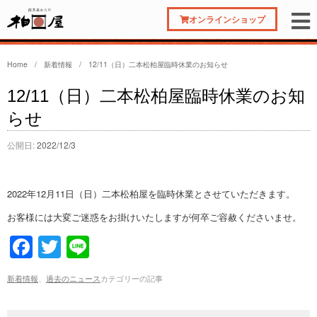
オンラインショップ
Home
/
新着情報
/
12/11（日）二本松柏屋臨時休業のお知らせ
12/11（日）二本松柏屋臨時休業のお知
らせ
公開日:
2022/12/3
2022年12月11日（日）二本松柏屋を臨時休業とさせていただきます。
お客様には大変ご迷惑をお掛けいたしますが何卒ご容赦くださいませ。
F
T
Li
a
wi
n
新着情報
、
過去のニュース
カテゴリーの記事
c
tt
e
e
er