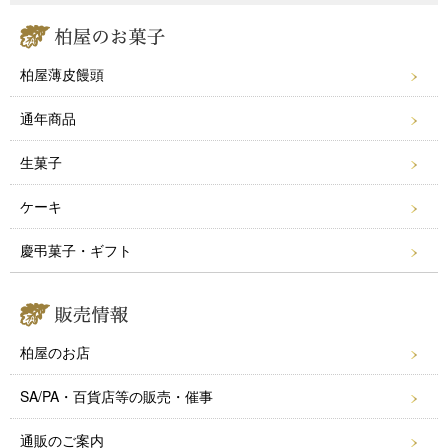
b
o
柏屋薄皮饅頭
o
k
通年商品
生菓子
ケーキ
慶弔菓子・ギフト
柏屋のお店
SA/PA・百貨店等の販売・催事
通販のご案内