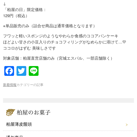
↓
「柏屋の日」限定価格：
129円（税込）
※単品販売のみ（詰合せ商品は通常価格となります）
フワッと軽いスポンジのようなやわらか食感のココアパンケーキ
ほどよい甘さの小豆入りのチョコフィリングがなめらかに溶けて…💛
ココロがはずむ 美味しさです
対象店舗：柏屋直営店舗のみ（宮城エスパル、一部店舗除く）
F
T
Li
a
wi
n
新着情報
カテゴリーの記事
c
tt
e
e
er
b
o
柏屋薄皮饅頭
o