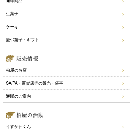
k
通年商品
生菓子
ケーキ
慶弔菓子・ギフト
柏屋のお店
SA/PA・百貨店等の販売・催事
通販のご案内
うすかわくん